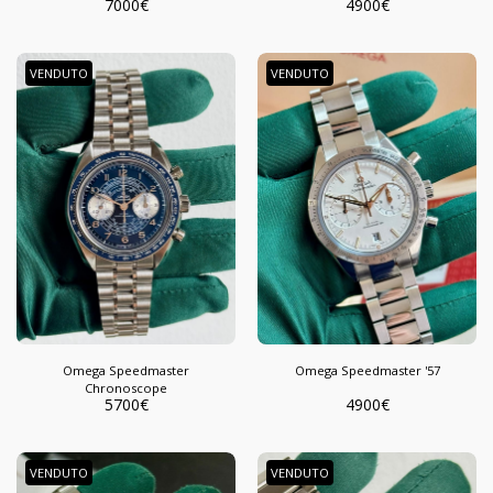
7000
€
4900
€
White Dial
VENDUTO
VENDUTO
Omega Speedmaster
Omega Speedmaster '57
Chronoscope
5700
€
4900
€
VENDUTO
VENDUTO