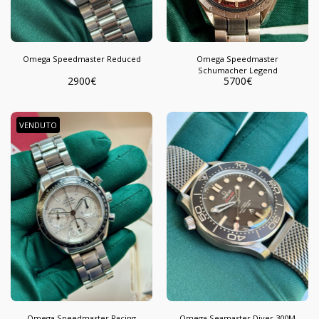
Omega Speedmaster Reduced
Omega Speedmaster
Schumacher Legend
2900
€
5700
€
VENDUTO
Omega Speedmaster Racing
Omega Seamaster Diver 300M