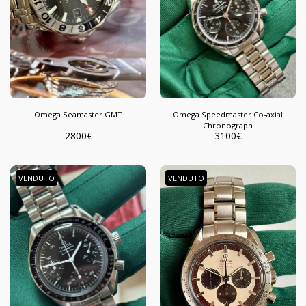
Omega Seamaster GMT
Omega Speedmaster Co-axial
Chronograph
2800
€
3100
€
VENDUTO
VENDUTO