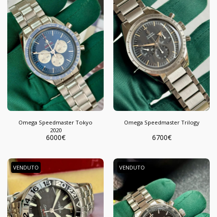
Omega Speedmaster Tokyo
Omega Speedmaster Trilogy
2020
6000
€
6700
€
VENDUTO
VENDUTO