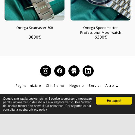
Omega Seamaster 300
Omega Speedmaster
Professional Moonwatch
3800
€
6300
€
Pagina Iniziale
Chi Siamo
Negozio
Servizi
Altro
Copyright © 2026 Tutti i diritti riservati -
IL TEMPO DEI PRINCIPI
Questo sito istalla cookie tecnici. I cookie tecnici sono necessari
Ho capito!
Termini e Condizioni
|
ITDP - Privacy Policy
per il funzionamento del sito o il suo miglioramento. Per l'utilizzo
dei cookie tecnici non serve il tuo consenso. Per saperne di più
consulta la nostra privacy policy.