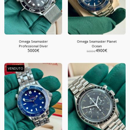
Omega Seamaster
Omega Seamaster Planet
Professional Diver
Ocean
5000
€
4900
€
5000
€
VENDUTO