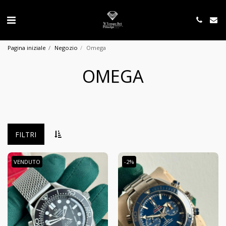
Pagina iniziale
Negozio
Omega
OMEGA
FILTRI
VENDUTO
-2%