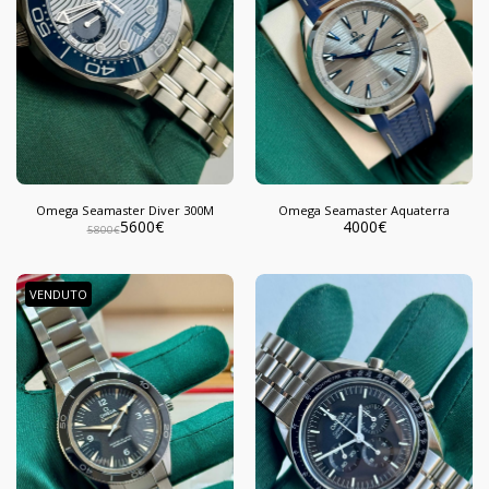
Omega Seamaster Diver 300M
Omega Seamaster Aquaterra
5600
€
4000
€
5800
€
VENDUTO