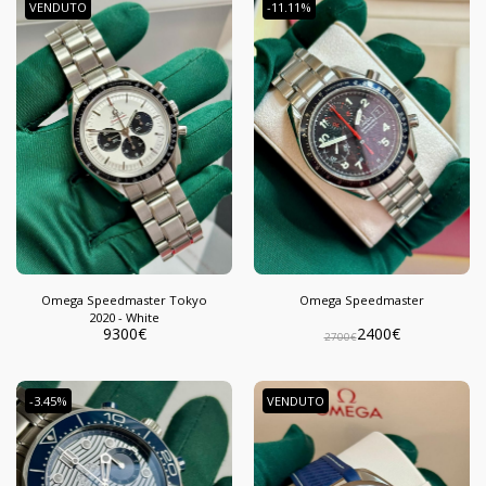
VENDUTO
-11.11%
Omega Speedmaster Tokyo
Omega Speedmaster
2020 - White
9300
€
2400
€
2700
€
-3.45%
VENDUTO