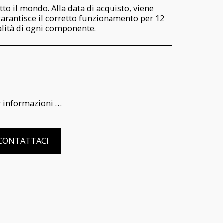
tto il mondo. Alla data di acquisto, viene
garantisce il corretto funzionamento per 12
nalità di ogni componente.
r il consumatore della garanzia di funzionamento e delle modalità di recesso del contratto, è possibile visionare l’informativa completa nella pagina dedicata al seguente link: https://www.iltempodeiprincipi.it/terms
CONTATTACI