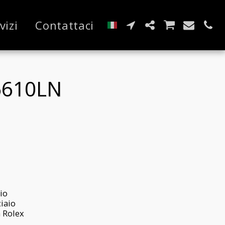
vizi
Contattaci
6610LN
aio
ciaio
a Rolex