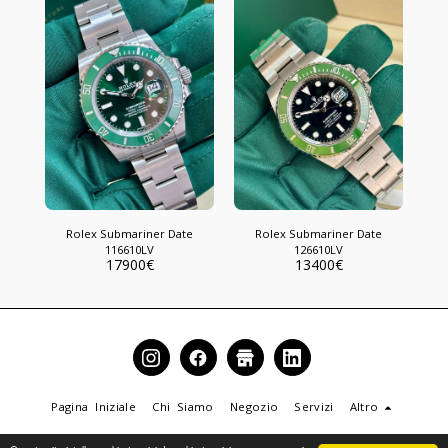
Rolex Submariner Date
Rolex Submariner Date
116610LV
126610LV
17900
€
13400
€
Pagina Iniziale
Chi Siamo
Negozio
Servizi
Altro
Copyright © 2026 Tutti i diritti riservati -
IL TEMPO DEI PRINCIPI