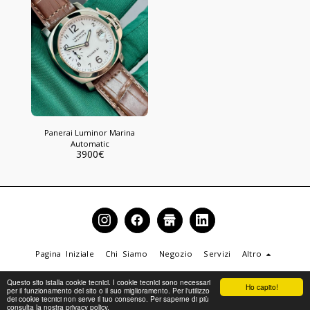
Panerai Luminor Marina
Automatic
3900
€
Pagina Iniziale
Chi Siamo
Negozio
Servizi
Altro
Copyright © 2026 Tutti i diritti riservati -
IL TEMPO DEI PRINCIPI
Questo sito istalla cookie tecnici. I cookie tecnici sono necessari
Ho capito!
Termini e Condizioni
|
ITDP - Privacy Policy
per il funzionamento del sito o il suo miglioramento. Per l'utilizzo
dei cookie tecnici non serve il tuo consenso. Per saperne di più
consulta la nostra privacy policy.