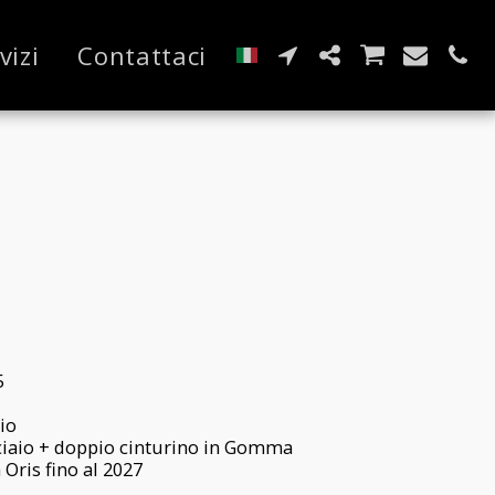
vizi
Contattaci
5
aio
cciaio + doppio cinturino in Gomma
 Oris fino al 2027