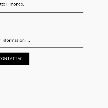
tto il mondo.
r il consumatore della garanzia di funzionamento e delle modalità di recesso del contratto, è possibile visionare l’informativa completa nella pagina dedicata al seguente link: https://www.iltempodeiprincipi.it/terms
CONTATTACI