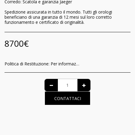
Corredo: Scatola e garanzia Jaeger
Spedizione assicurata in tutto il mondo. Tutti gli orologi
beneficiano di una garanzia di 12 mesi sul loro corretto
funzionamento e certificato di originalità.
8700
€
Politica di Restituzione:
Per informazioni relative al riconoscimento per il consumatore della garanzia di funzionamento e delle modalità di recesso del contratto, è possibile visionare l’informativa completa nella pagina dedicata al seguente link: https://www.iltempodeiprincipi.it/terms
CONTATTACI