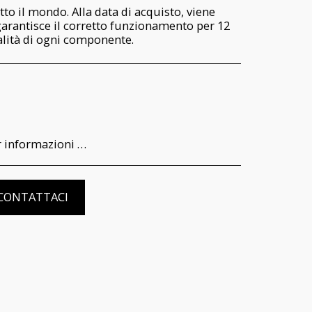
tto il mondo. Alla data di acquisto, viene
garantisce il corretto funzionamento per 12
nalità di ogni componente.
r il consumatore della garanzia di funzionamento e delle modalità di recesso del contratto, è possibile visionare l’informativa completa nella pagina dedicata al seguente link: https://www.iltempodeiprincipi.it/terms
CONTATTACI