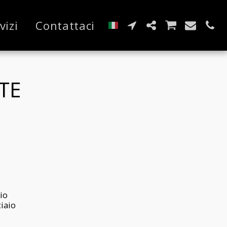
vizi
Contattaci
TE
aio
ciaio